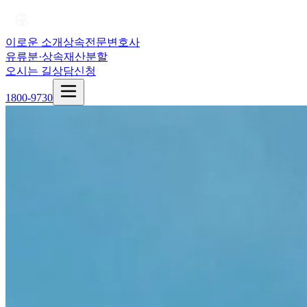
이로운 소개
상속전문변호사
유류분·상속재산분할
오시는 길
상담신청
1800-9730