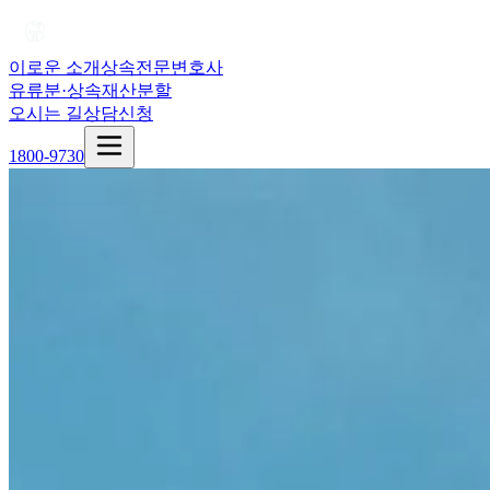
이로운 소개
상속전문변호사
유류분·상속재산분할
오시는 길
상담신청
1800-9730