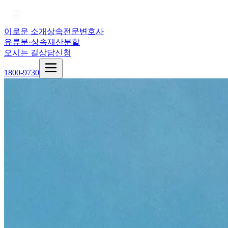
이로운 소개
상속전문변호사
유류분·상속재산분할
오시는 길
상담신청
1800-9730