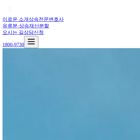
이로운 소개
상속전문변호사
유류분·상속재산분할
오시는 길
상담신청
1800-9730