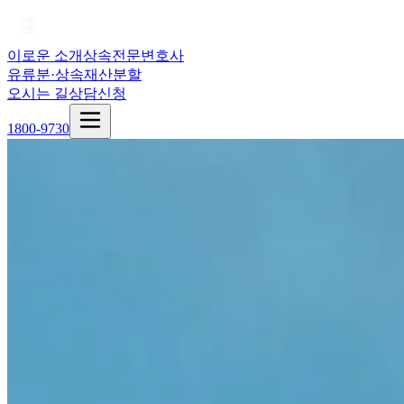
이로운 소개
상속전문변호사
유류분·상속재산분할
오시는 길
상담신청
1800-9730