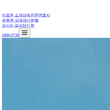
이로운 소개
상속전문변호사
유류분·상속재산분할
오시는 길
상담신청
1800-9730