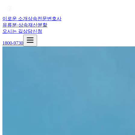
이로운 소개
상속전문변호사
유류분·상속재산분할
오시는 길
상담신청
1800-9730