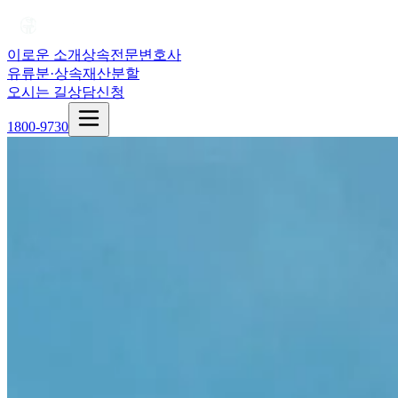
이로운 소개
상속전문변호사
유류분·상속재산분할
오시는 길
상담신청
1800-9730