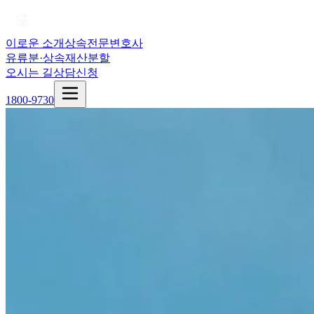
이로운 소개
상속전문변호사
유류분·상속재산분할
오시는 길
상담신청
1800-9730