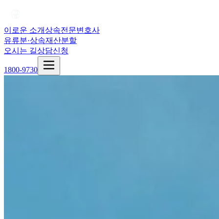
이로운 소개
상속전문변호사
유류분·상속재산분할
오시는 길
상담신청
1800-9730