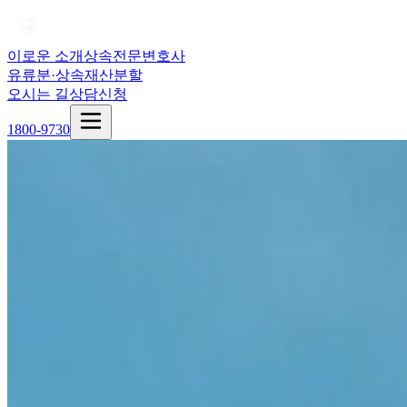
이로운 소개
상속전문변호사
유류분·상속재산분할
오시는 길
상담신청
1800-9730