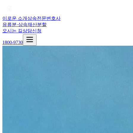
이로운 소개
상속전문변호사
유류분·상속재산분할
오시는 길
상담신청
1800-9730