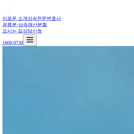
이로운 소개
상속전문변호사
유류분·상속재산분할
오시는 길
상담신청
1800-9730