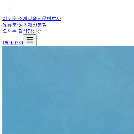
이로운 소개
상속전문변호사
유류분·상속재산분할
오시는 길
상담신청
1800-9730