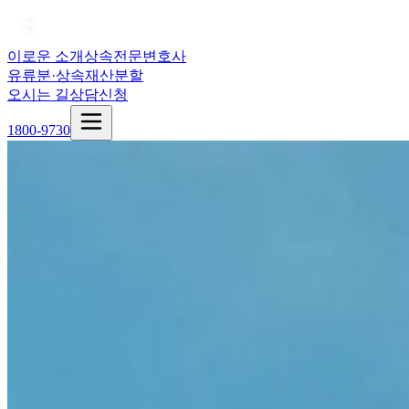
이로운 소개
상속전문변호사
유류분·상속재산분할
오시는 길
상담신청
1800-9730