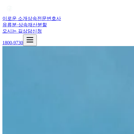
이로운 소개
상속전문변호사
유류분·상속재산분할
오시는 길
상담신청
1800-9730