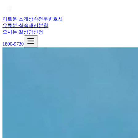
이로운 소개
상속전문변호사
유류분·상속재산분할
오시는 길
상담신청
1800-9730