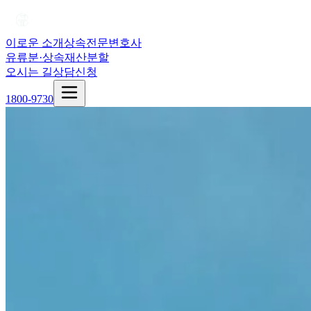
이로운 소개
상속전문변호사
유류분·상속재산분할
오시는 길
상담신청
1800-9730