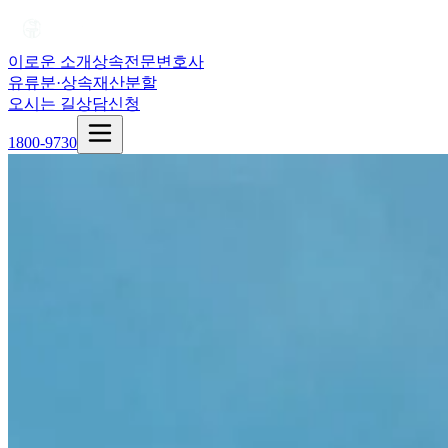
이로운 소개
상속전문변호사
유류분·상속재산분할
오시는 길
상담신청
1800-9730