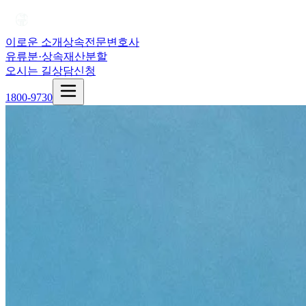
이로운 소개
상속전문변호사
유류분·상속재산분할
오시는 길
상담신청
1800-9730