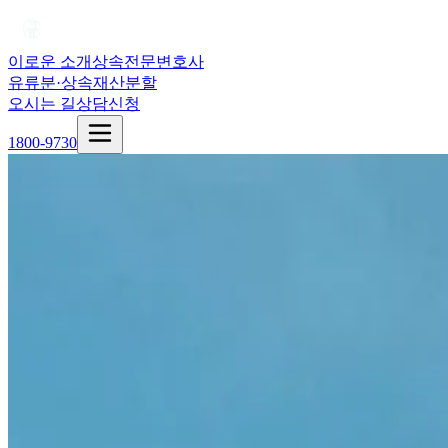
이로운 소개
상속전문변호사
유류분·상속재산분할
오시는 길
상담신청
1800-9730