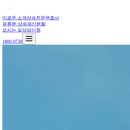
이로운 소개
상속전문변호사
유류분·상속재산분할
오시는 길
상담신청
1800-9730