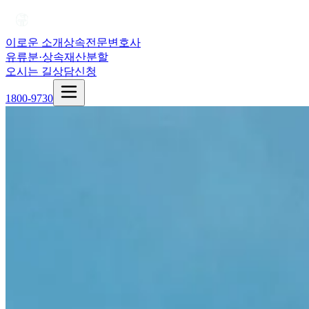
이로운 소개
상속전문변호사
유류분·상속재산분할
오시는 길
상담신청
1800-9730