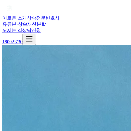
이로운 소개
상속전문변호사
유류분·상속재산분할
오시는 길
상담신청
1800-9730