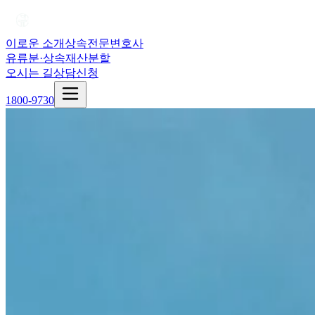
이로운 소개
상속전문변호사
유류분·상속재산분할
오시는 길
상담신청
1800-9730