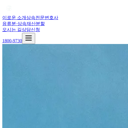
이로운 소개
상속전문변호사
유류분·상속재산분할
오시는 길
상담신청
1800-9730