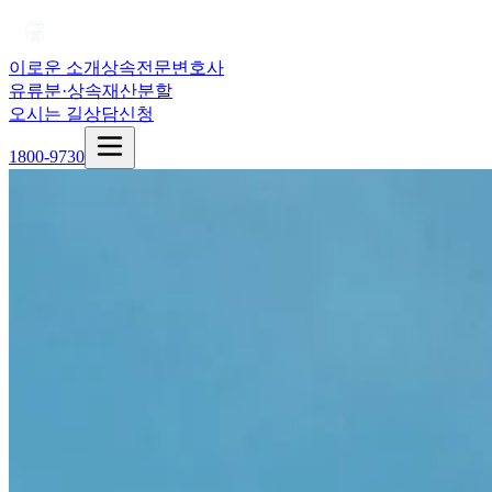
이로운 소개
상속전문변호사
유류분·상속재산분할
오시는 길
상담신청
1800-9730