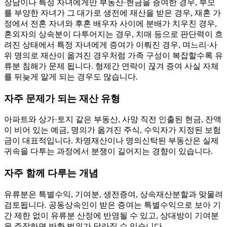
장남이나 특정 자녀에게만 부동산·현금을 증여한 경우, 부모
를 부양한 자녀가 그 대가로 생전에 재산을 받은 경우, 재혼 가
정에서 전혼 자녀와 후혼 배우자 사이에 분배가 치우친 경우,
혼외자의 상속분이 다투어지는 경우, 치매 등으로 판단력이 흐
려진 상태에서 특정 자녀에게 증여가 이뤄진 경우, 며느리·사
위 명의로 재산이 옮겨진 경우처럼 가족 구성이 복잡할수록 유
류분 침해가 문제 됩니다. 형제간 연락이 끊겨 증여 사실 자체
를 뒤늦게 알게 되는 경우도 많습니다.
자주 문제가 되는 재산 유형
아파트와 상가·토지 같은 부동산, 사망 직전 인출된 현금, 잔액
이 비어 있는 예금, 명의가 옮겨진 주식, 수익자가 지정된 보험
금이 대표적입니다. 차명재산이나 명의신탁된 부동산은 실제
귀속을 다투는 과정에서 분쟁이 길어지는 경향이 있습니다.
자주 함께 다루는 개념
유류분은 특별수익, 기여분, 생전증여, 상속재산분할과 맞물려
검토됩니다. 공동상속인이 받은 증여는 특별수익으로 보아 기
간 제한 없이 유류분 산정에 반영될 수 있고, 상대방이 기여분
을 주장하면 반환 범위가 달라질 수 있습니다.