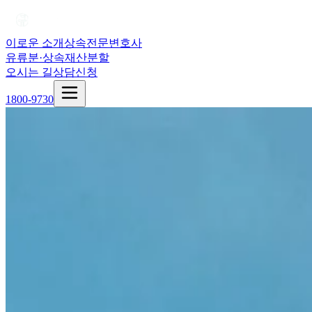
이로운 소개
상속전문변호사
유류분·상속재산분할
오시는 길
상담신청
1800-9730