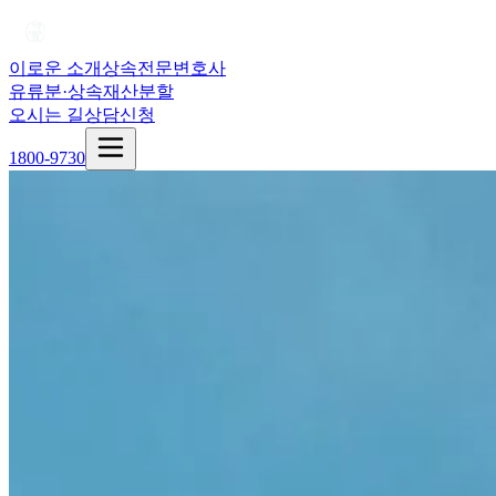
이로운 소개
상속전문변호사
유류분·상속재산분할
오시는 길
상담신청
1800-9730