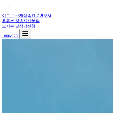
이로운 소개
상속전문변호사
유류분·상속재산분할
오시는 길
상담신청
1800-9730