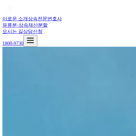
이로운 소개
상속전문변호사
유류분·상속재산분할
오시는 길
상담신청
1800-9730