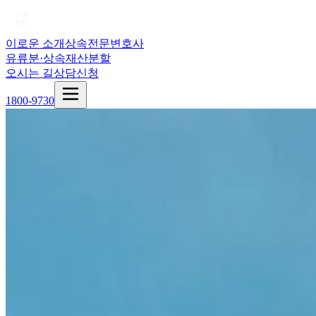
이로운 소개
상속전문변호사
유류분·상속재산분할
오시는 길
상담신청
1800-9730