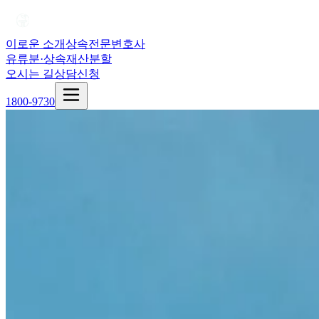
이로운 소개
상속전문변호사
유류분·상속재산분할
오시는 길
상담신청
1800-9730