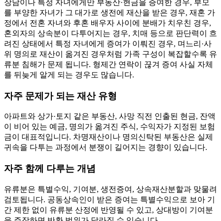
장남이나 특정 자녀에게만 부동산·현금을 증여한 경우, 부모
를 부양한 자녀가 그 대가로 생전에 재산을 받은 경우, 재혼 가
정에서 전혼 자녀와 후혼 배우자 사이에 분배가 치우친 경우,
혼외자의 상속분이 다투어지는 경우, 치매 등으로 판단력이 흐
려진 상태에서 특정 자녀에게 증여가 이뤄진 경우, 며느리·사
위 명의로 재산이 옮겨진 경우처럼 가족 구성이 복잡할수록 유
류분 침해가 문제 됩니다. 형제간 연락이 끊겨 증여 사실 자체
를 뒤늦게 알게 되는 경우도 많습니다.
자주 문제가 되는 재산 유형
아파트와 상가·토지 같은 부동산, 사망 직전 인출된 현금, 잔액
이 비어 있는 예금, 명의가 옮겨진 주식, 수익자가 지정된 보험
금이 대표적입니다. 차명재산이나 명의신탁된 부동산은 실제
귀속을 다투는 과정에서 분쟁이 길어지는 경향이 있습니다.
자주 함께 다루는 개념
유류분은 특별수익, 기여분, 생전증여, 상속재산분할과 맞물려
검토됩니다. 공동상속인이 받은 증여는 특별수익으로 보아 기
간 제한 없이 유류분 산정에 반영될 수 있고, 상대방이 기여분
을 주장하면 반환 범위가 달라질 수 있습니다.