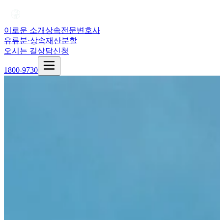
이로운 소개
상속전문변호사
유류분·상속재산분할
오시는 길
상담신청
1800-9730