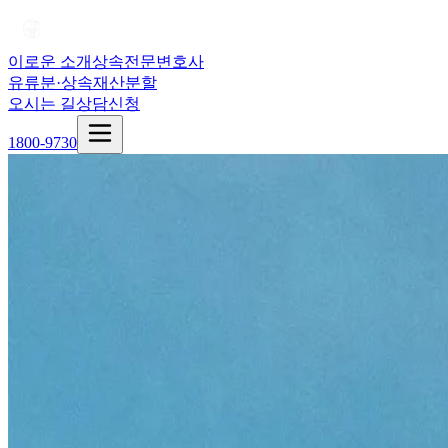
이로운 소개
상속전문변호사
유류분·상속재산분할
오시는 길
상담신청
1800-9730