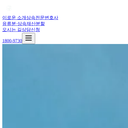
이로운 소개
상속전문변호사
유류분·상속재산분할
오시는 길
상담신청
1800-9730