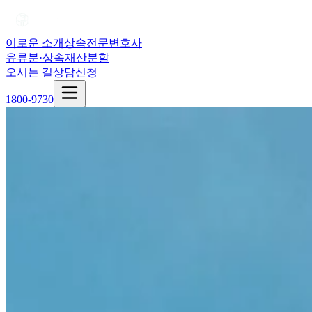
이로운 소개
상속전문변호사
유류분·상속재산분할
오시는 길
상담신청
1800-9730