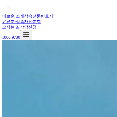
이로운 소개
상속전문변호사
유류분·상속재산분할
오시는 길
상담신청
1800-9730