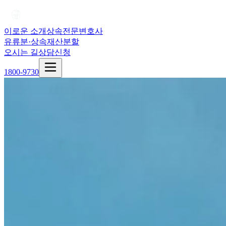
이로운 소개
상속전문변호사
유류분·상속재산분할
오시는 길
상담신청
1800-9730