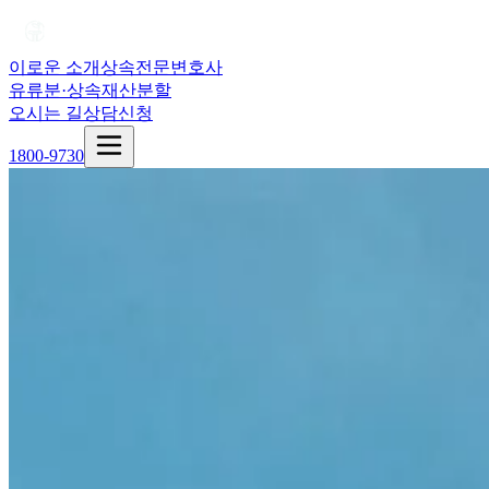
이로운 소개
상속전문변호사
유류분·상속재산분할
오시는 길
상담신청
1800-9730