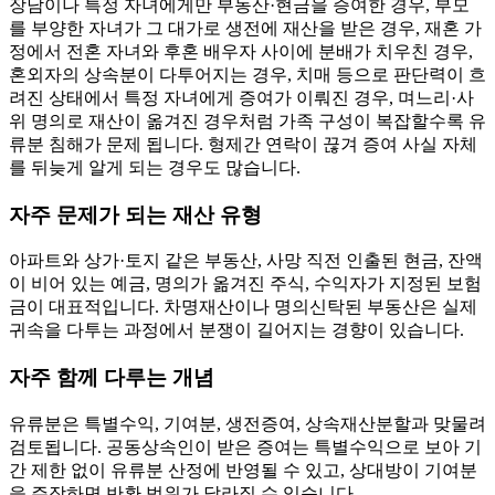
장남이나 특정 자녀에게만 부동산·현금을 증여한 경우, 부모
를 부양한 자녀가 그 대가로 생전에 재산을 받은 경우, 재혼 가
정에서 전혼 자녀와 후혼 배우자 사이에 분배가 치우친 경우,
혼외자의 상속분이 다투어지는 경우, 치매 등으로 판단력이 흐
려진 상태에서 특정 자녀에게 증여가 이뤄진 경우, 며느리·사
위 명의로 재산이 옮겨진 경우처럼 가족 구성이 복잡할수록 유
류분 침해가 문제 됩니다. 형제간 연락이 끊겨 증여 사실 자체
를 뒤늦게 알게 되는 경우도 많습니다.
자주 문제가 되는 재산 유형
아파트와 상가·토지 같은 부동산, 사망 직전 인출된 현금, 잔액
이 비어 있는 예금, 명의가 옮겨진 주식, 수익자가 지정된 보험
금이 대표적입니다. 차명재산이나 명의신탁된 부동산은 실제
귀속을 다투는 과정에서 분쟁이 길어지는 경향이 있습니다.
자주 함께 다루는 개념
유류분은 특별수익, 기여분, 생전증여, 상속재산분할과 맞물려
검토됩니다. 공동상속인이 받은 증여는 특별수익으로 보아 기
간 제한 없이 유류분 산정에 반영될 수 있고, 상대방이 기여분
을 주장하면 반환 범위가 달라질 수 있습니다.