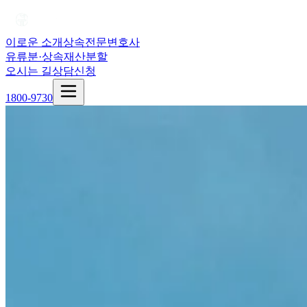
이로운 소개
상속전문변호사
유류분·상속재산분할
오시는 길
상담신청
1800-9730