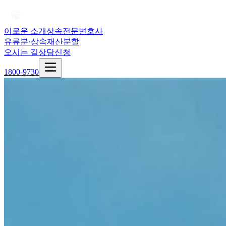
이로운 소개
상속전문변호사
유류분·상속재산분할
오시는 길
상담신청
1800-9730