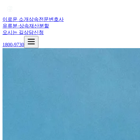
이로운 소개
상속전문변호사
유류분·상속재산분할
오시는 길
상담신청
1800-9730