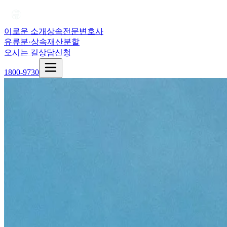
이로운 소개
상속전문변호사
유류분·상속재산분할
오시는 길
상담신청
1800-9730