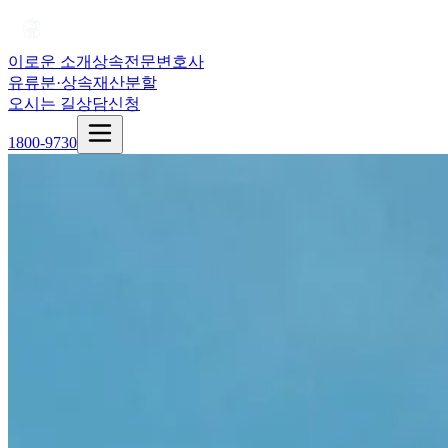
이로운 소개
상속전문변호사
유류분·상속재산분할
오시는 길
상담신청
1800-9730