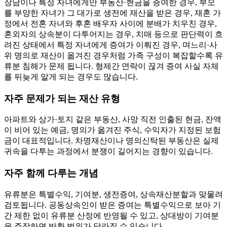
장남이나 특정 자녀에게만 부동산·현금을 증여한 경우, 부모
를 부양한 자녀가 그 대가로 생전에 재산을 받은 경우, 재혼 가
정에서 전혼 자녀와 후혼 배우자 사이에 분배가 치우친 경우,
혼외자의 상속분이 다투어지는 경우, 치매 등으로 판단력이 흐
려진 상태에서 특정 자녀에게 증여가 이뤄진 경우, 며느리·사
위 명의로 재산이 옮겨진 경우처럼 가족 구성이 복잡할수록 유
류분 침해가 문제 됩니다. 형제간 연락이 끊겨 증여 사실 자체
를 뒤늦게 알게 되는 경우도 많습니다.
자주 문제가 되는 재산 유형
아파트와 상가·토지 같은 부동산, 사망 직전 인출된 현금, 잔액
이 비어 있는 예금, 명의가 옮겨진 주식, 수익자가 지정된 보험
금이 대표적입니다. 차명재산이나 명의신탁된 부동산은 실제
귀속을 다투는 과정에서 분쟁이 길어지는 경향이 있습니다.
자주 함께 다루는 개념
유류분은 특별수익, 기여분, 생전증여, 상속재산분할과 맞물려
검토됩니다. 공동상속인이 받은 증여는 특별수익으로 보아 기
간 제한 없이 유류분 산정에 반영될 수 있고, 상대방이 기여분
을 주장하면 반환 범위가 달라질 수 있습니다.