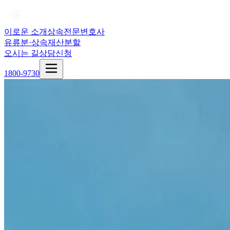
이로운 소개
상속전문변호사
유류분·상속재산분할
오시는 길
상담신청
1800-9730