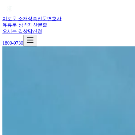
이로운 소개
상속전문변호사
유류분·상속재산분할
오시는 길
상담신청
1800-9730