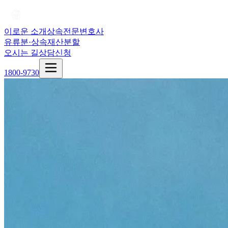
이로운 소개
상속전문변호사
유류분·상속재산분할
오시는 길
상담신청
1800-9730