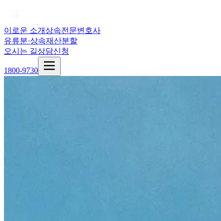
이로운 소개
상속전문변호사
유류분·상속재산분할
오시는 길
상담신청
1800-9730