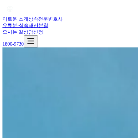
이로운 소개
상속전문변호사
유류분·상속재산분할
오시는 길
상담신청
1800-9730